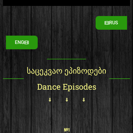
RUS
ENG
საცეკვაო ეპიზოდები
Dance Episodes
⇓ ⇓ ⇓
#1