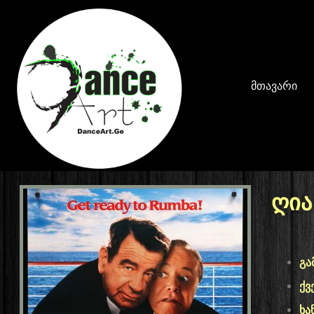
მთავარი
ღია
გა
ქვ
ხა