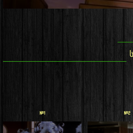
#1
#2