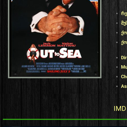
რე
მუ
ქ
ქო
Di
Mu
Ch
As
IMD