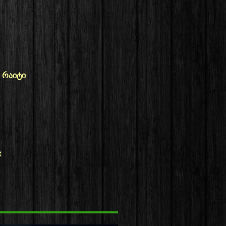
 რაიტი
t