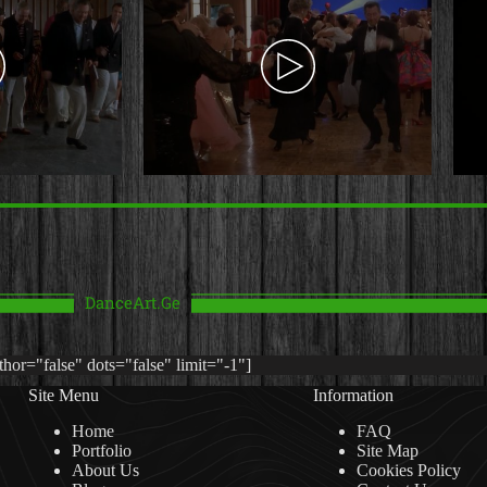
DanceArt.Ge
or="false" dots="false" limit="-1"]
Site Menu
Information
Home
FAQ
Portfolio
Site Map
About Us
Cookies Policy