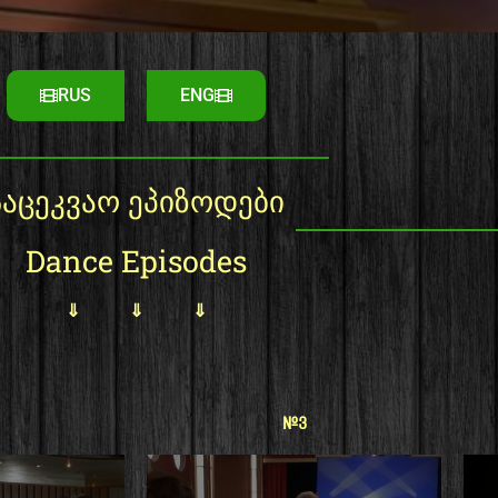
RUS
ENG
საცეკვაო ეპიზოდები
Dance Episodes
⇓ ⇓ ⇓
#3