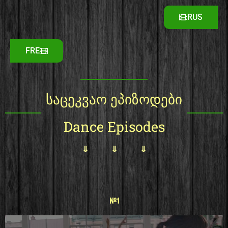
RUS
FRE
საცეკვაო ეპიზოდები
Dance Episodes
⇓ ⇓ ⇓
#1