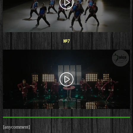
#7
[anycomment]