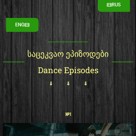
RUS
ENG
საცეკვაო ეპიზოდები
Dance Episodes
⇓ ⇓ ⇓
#1