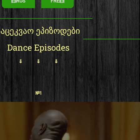
RUS
FRE
საცეკვაო ეპიზოდები
Dance Episodes
⇓ ⇓ ⇓
#1