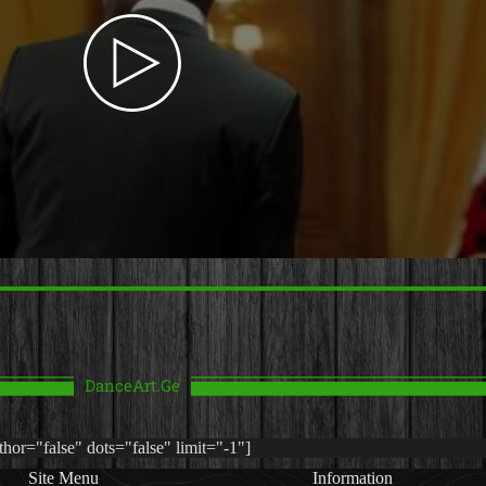
DanceArt.Ge
or="false" dots="false" limit="-1"]
Site Menu
Information