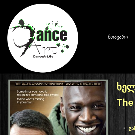
მთავარი
ხელ
The
გა