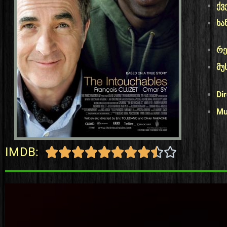
ქვ
ხა
რე
მუ
Dir
Mu
IMDB:









