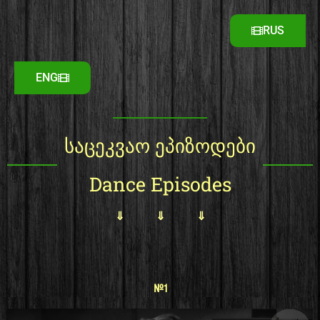
RUS
ENG
საცეკვაო ეპიზოდები
Dance Episodes
⇓ ⇓ ⇓
#1