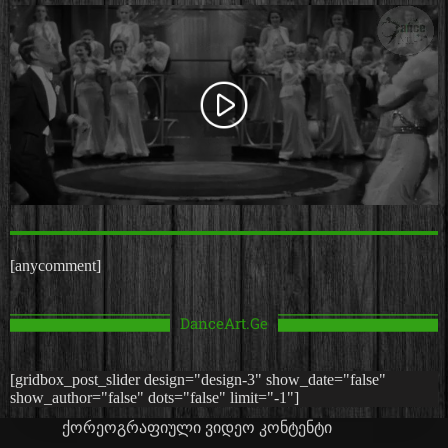
[anycomment]
DanceArt.Ge
[gridbox_post_slider design="design-3" show_date="false"
show_author="false" dots="false" limit="-1"]
ქორეოგრაფიული ვიდეო კონტენტი