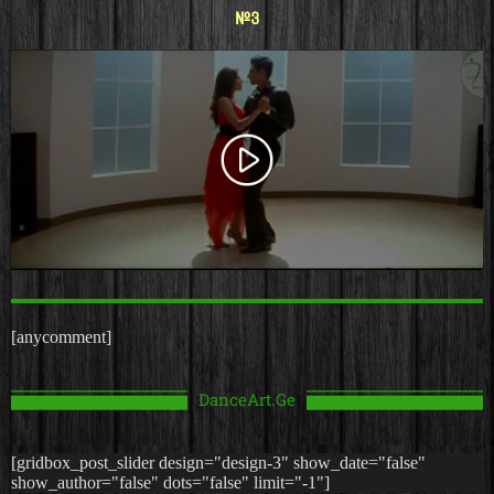
#3
[anycomment]
DanceArt.Ge
[gridbox_post_slider design="design-3" show_date="false"
show_author="false" dots="false" limit="-1"]