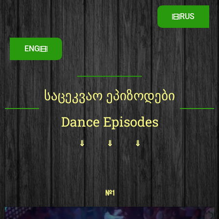
RUS
ENG
საცეკვაო ეპიზოდები
Dance Episodes
⇓ ⇓ ⇓
#1