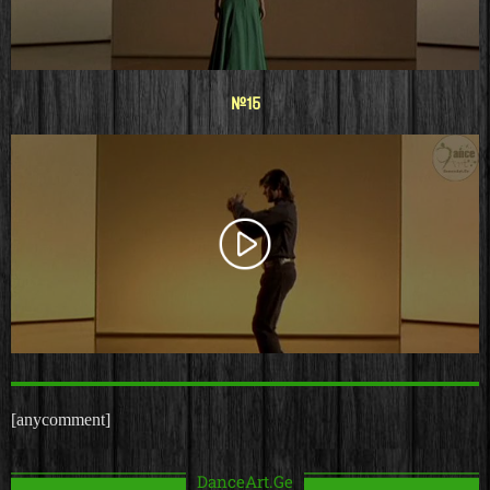
#15
[anycomment]
DanceArt.Ge