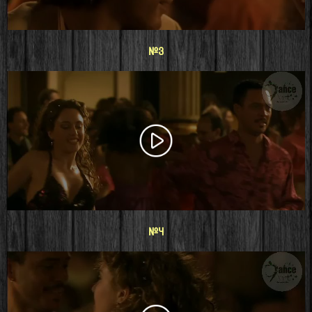
#3
#4