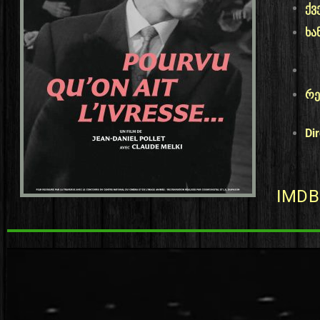
ქვ
ხა
რე
Di
IMDB