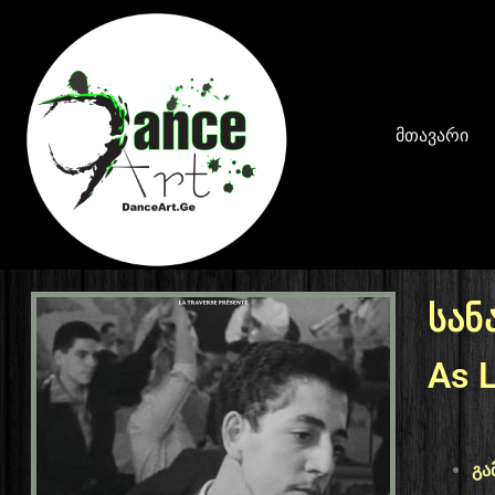
მთავარი
სან
As 
გა