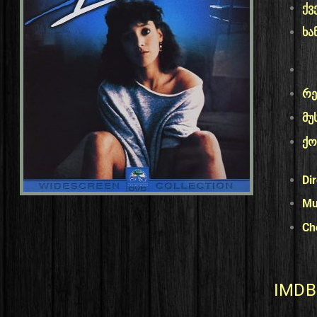
ქვ
ხა
რე
მუ
ქო
Di
Mu
Ch
IMDB