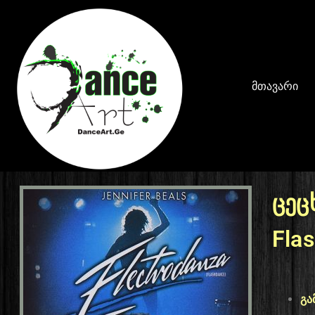
მთავარი
ცეც
Fla
გა