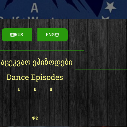
RUS
ENG
საცეკვაო ეპიზოდები
Dance Episodes
⇓ ⇓ ⇓
#2