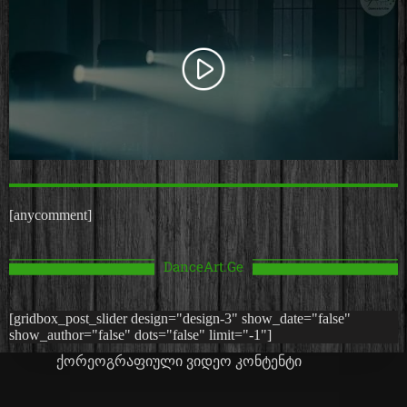
[anycomment]
DanceArt.Ge
[gridbox_post_slider design="design-3" show_date="false"
show_author="false" dots="false" limit="-1"]
ქორეოგრაფიული ვიდეო კონტენტი