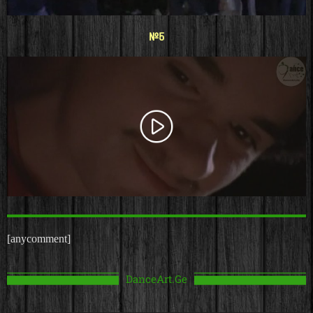
#5
[anycomment]
DanceArt.Ge