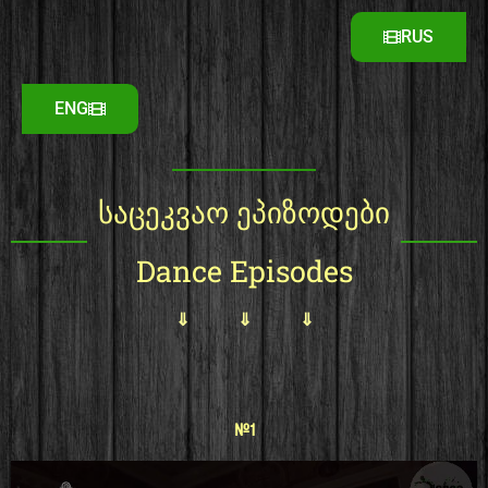
RUS
ENG
საცეკვაო ეპიზოდები
Dance Episodes
⇓ ⇓ ⇓
#1